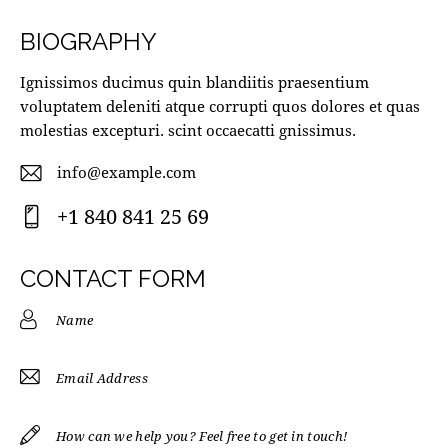
BIOGRAPHY
Ignissimos ducimus quin blandiitis praesentium
voluptatem deleniti atque corrupti quos dolores et quas
molestias excepturi. scint occaecatti gnissimus.
info@example.com
E-
+1 840 841 25 69
m
Ph
ail
on
CONTACT FORM
:
e: