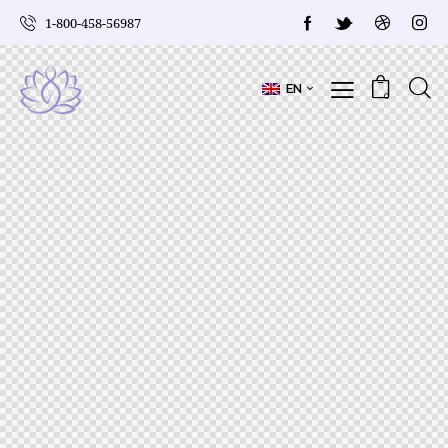
1-800-458-56987
EN
0